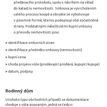
předávacího protokolu, spolu s návrhem na vklad
do katastru nemovitostí. Smlouva je vyvrcholením
celého procesu koupě a obvykle se vyhotovuje
v písemné formě, kterou podepisují obě zúčastněné
strany. Podstatnými náležitostmi kupní smlouvy
o převodu nemovitosti jsou:
>
identifikace smluvních stran
>
identifikace předmětu smlouvy (nemovitosti)
>
kupní cena
>
shoda projevu vůle (prodávající prodává, kupující kupuje)
>
datum, podpisy
Rodinný dům
U tohoto typu obchodních případů se dokumentace
shoduje s výše popsaným, jedná se tedy o: