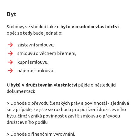
Byt
Smlouvy se shodují také u
bytu v osobním vlastnictví
,
opět se tedy bude jednat o:
zástavní smlouvu,
smlouvu o věcném břemeni,
kupní smlouvu,
nájemní smlouvu.
U
bytů v družstevním vlastnictví
půjde o následující
dokumentaci:
>
Dohoda o převodu členských práv a povinností - sjednává
se v případě, že jste se rozhodli pro pořízení družstevního
bytu, čímž vzniká povinnost uzavřít smlouvu o převodu
družstevního podílu.
>
Dohoda o finančním vyrovnání.