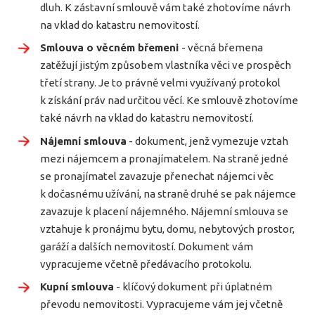
dluh. K zástavní smlouvě vám také zhotovíme návrh
na vklad do katastru nemovitostí.
Smlouva o věcném břemeni
- věcná břemena
zatěžují jistým způsobem vlastníka věci ve prospěch
třetí strany. Je to právně velmi využívaný protokol
k získání práv nad určitou věcí. Ke smlouvě zhotovíme
také návrh na vklad do katastru nemovitostí.
Nájemní smlouva
- dokument, jenž vymezuje vztah
mezi nájemcem a pronajímatelem. Na straně jedné
se pronajímatel zavazuje přenechat nájemci věc
k dočasnému užívání, na straně druhé se pak nájemce
zavazuje k placení nájemného. Nájemní smlouva se
vztahuje k pronájmu bytu, domu, nebytových prostor,
garáží a dalších nemovitostí. Dokument vám
vypracujeme včetně předávacího protokolu.
Kupní smlouva
- klíčový dokument při úplatném
převodu nemovitosti. Vypracujeme vám jej včetně