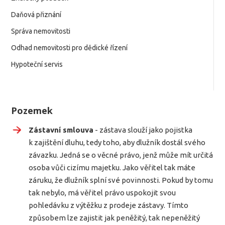
Daňová přiznání
Správa nemovitosti
Odhad nemovitosti pro dědické řízení
Hypoteční servis
Pozemek
Zástavní smlouva
- zástava slouží jako pojistka
k zajištění dluhu, tedy toho, aby dlužník dostál svého
závazku. Jedná se o věcné právo, jenž může mít určitá
osoba vůči cizímu majetku. Jako věřitel tak máte
záruku, že dlužník splní své povinnosti. Pokud by tomu
tak nebylo, má věřitel právo uspokojit svou
pohledávku z výtěžku z prodeje zástavy. Tímto
způsobem lze zajistit jak peněžitý, tak nepeněžitý